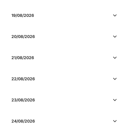
19/08/2026
20/08/2026
21/08/2026
22/08/2026
23/08/2026
24/08/2026