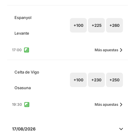
Espanyol
+100
+225
+260
Levante
17:00
Más apuestas
Celta de Vigo
+100
+230
+250
Osasuna
19:30
Más apuestas
17/08/2026