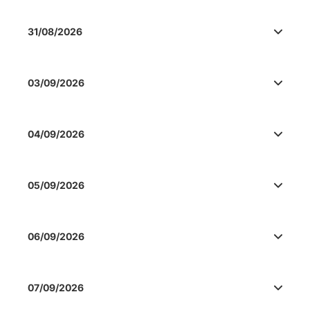
31/08/2026
03/09/2026
04/09/2026
05/09/2026
06/09/2026
07/09/2026