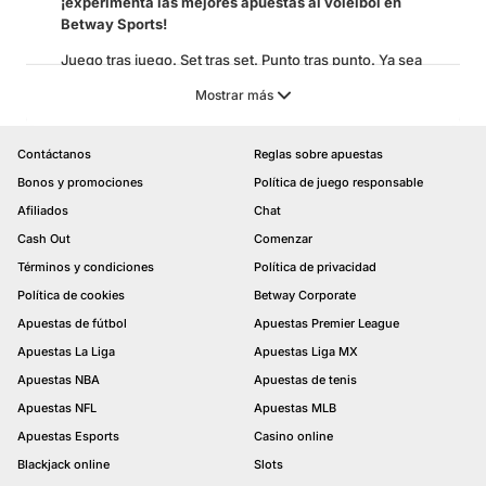
¡experimenta las mejores apuestas al vóleibol en
Betway Sports!
Juego tras juego. Set tras set. Punto tras punto. Ya sea
que se trate del Campeonato Mundial, del Grand Prix
Mostrar más
Mundial, de los Juegos Olímpicos o cualquier otro
torneo, aprovecha al máximo nuestras
apuestas al
vóleibol
con Betway.
Contáctanos
Reglas sobre apuestas
Remontándose a finales del siglo XIX, el vóleibol es un
Bonos y promociones
Política de juego responsable
deporte enraizado en la historia y es un juego que se
Afiliados
Chat
ha extendido por todo el mundo.
Cash Out
Comenzar
Nacido a sólo 16 kilómetros de la ciudad que creó otro
Términos y condiciones
Política de privacidad
de los juegos de pelota más populares del mundo, el
Política de cookies
Betway Corporate
básquetbol, el ascenso del vóleibol ha sido casi al
Apuestas de fútbol
Apuestas Premier League
parejo de sus primos de la duela.
Apuestas La Liga
Apuestas Liga MX
Ofrecemos cientos de mercados para apuestas al
Apuestas NBA
Apuestas de tenis
vóleibol, tanto antes del juego como durante el juego,
asegurando tener todo lo que necesitas para apostar a
Apuestas NFL
Apuestas MLB
los juegos y torneos a los que quieres apostar.
Apuestas Esports
Casino online
Apuestas al vóleibol
Blackjack online
Slots