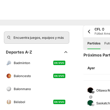
CFL
Fútbol Am
Encuentra juegos, equipos y más
Partidos
Fut
Deportes A-Z
Próximos Par
Badminton
EN VIVO
Ayer
Baloncesto
EN VIVO
Balonmano
Ottawa R
@
Béisbol
EN VIVO
Saskatc