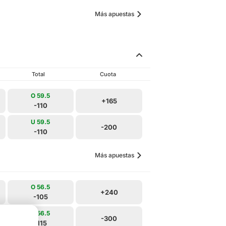
Más apuestas
Total
Cuota
O 59.5
+165
-110
U 59.5
-200
-110
Más apuestas
O 56.5
+240
-105
U 56.5
-300
-115