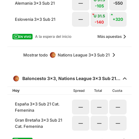
—
Alemania 3x3 Sub 21
-550
-105
U 31.5
—
Eslovenia 3x3 Sub 21
+320
-140
A la espera del inicio
Más apuestas
EN VIVO
Mostrar todo
Nations League 3x3 Sub 21
Baloncesto 3x3, Nations League 3x3 Sub 21
Cat. Femenina
Hoy
Spread
Total
Cuota
España 3x3 Sub 21 Cat.
—
—
—
Femenina
Gran Bretaña 3x3 Sub 21
—
—
—
Cat. Femenina