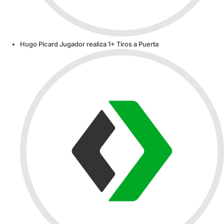
Hugo Picard
Jugador realiza 1+ Tiros a Puerta