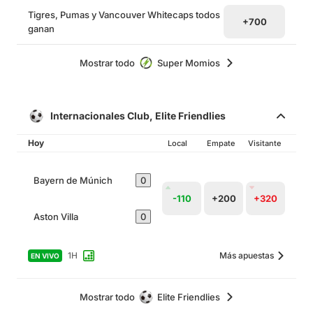
Tigres, Pumas y Vancouver Whitecaps todos
+700
ganan
Mostrar todo
Super Momios
Internacionales Club, Elite Friendlies
Hoy
Local
Empate
Visitante
Bayern de Múnich
0
-110
+200
+320
Aston Villa
0
1H
Más apuestas
EN VIVO
Mostrar todo
Elite Friendlies