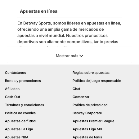
Apuestas en línea
En Betway Sports, somos líderes en apuestas en línea,
ofreciendo una amplia gama de mercados de
apuestas a nivel mundial. Nuestros pronósticos
deportivos son altamente competitivos, tanto previas
al juego como durante el juego.
Mostrar más
Además, nuestra App de apuestas deportivas permite
a los usuarios acceder a sus mercados favoritos en
cualquier momento y lugar.
Contáctanos
Reglas sobre apuestas
Apuestas deportivas
Bonos y promociones
Política de juego responsable
Afiliados
Chat
Al igual que los demás sitios de apuestas deportivas,
ofrecemos mercados para una variedad de deportes,
Cash Out
Comenzar
desde fútbol hasta carreras de caballos, tenis, cricket,
Términos y condiciones
Política de privacidad
golf y eSports. Los deportes más populares para las
Política de cookies
Betway Corporate
apuestas en línea incluyen fútbol (o “soccer” como se
conoce en Norteamérica), carreras de caballos, tenis,
Apuestas de fútbol
Apuestas Premier League
baloncesto y golf.
Apuestas La Liga
Apuestas Liga MX
Apuestas al fútbol
Apuestas NBA
Apuestas de tenis