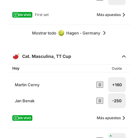
First set
Más apuestas
EN VIVO
Mostrar todo
Hagen - Germany
Cat. Masculina, TT Cup
Hoy
Cuota
Martin Cerny
0
+160
Jan Benak
0
-250
Más apuestas
EN VIVO