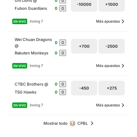
Uni Lions
@
0
0
-10000
+1000
Fubon Guardians
0
0
Inning 7
Más apuestas
EN VIVO
Wei Chuan Dragons
0
0
@
+700
-2500
Rakuten Monkeys
0
0
Inning 7
Más apuestas
EN VIVO
CTBC Brothers
@
0
0
-450
+275
TSG Hawks
0
0
Inning 7
Más apuestas
EN VIVO
Mostrar todo
CPBL