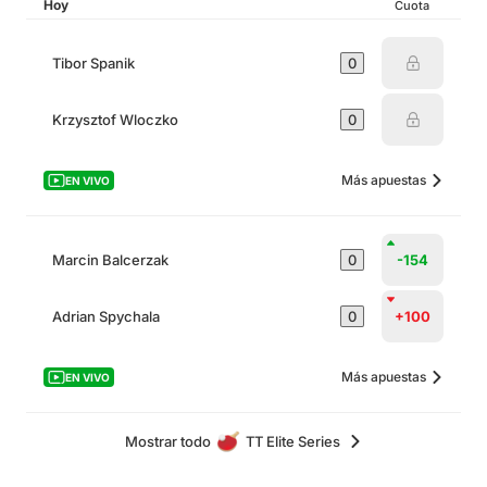
Hoy
Cuota
Tibor Spanik
0
Krzysztof Wloczko
0
Más apuestas
EN VIVO
Marcin Balcerzak
0
-154
Adrian Spychala
0
+100
Más apuestas
EN VIVO
Mostrar todo
TT Elite Series