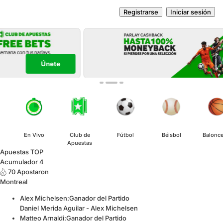
Registrarse
Iniciar sesión
En Vivo
Club de
Fútbol
Béisbol
Balonce
Apuestas
Apuestas TOP
Acumulador 4
70 Apostaron
Montreal
Alex Michelsen:
Ganador del Partido
Daniel Merida Aguilar - Alex Michelsen
Matteo Arnaldi:
Ganador del Partido