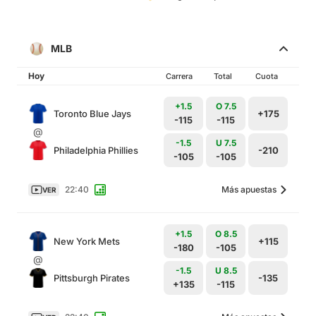
MLB
Hoy
Carrera
Total
Cuota
+1.5
O 7.5
Toronto Blue Jays
+175
-115
-115
@
-1.5
U 7.5
Philadelphia Phillies
-210
-105
-105
22:40
Más apuestas
VER
+1.5
O 8.5
New York Mets
+115
-180
-105
@
-1.5
U 8.5
Pittsburgh Pirates
-135
+135
-115