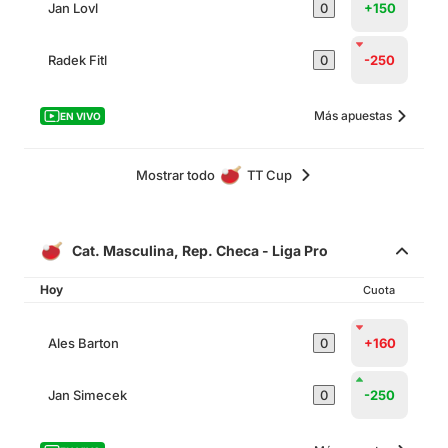
Jan Lovl
0
+150
Radek Fitl
0
-250
Más apuestas
EN VIVO
Mostrar todo
TT Cup
Cat. Masculina, Rep. Checa - Liga Pro
Hoy
Cuota
Ales Barton
0
+160
Jan Simecek
0
-250