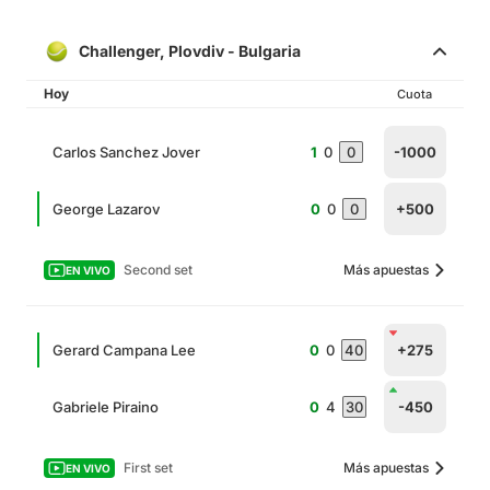
Challenger, Plovdiv - Bulgaria
Hoy
Cuota
Carlos Sanchez Jover
1
0
0
-1000
George Lazarov
0
0
0
+500
Second set
Más apuestas
EN VIVO
Gerard Campana Lee
0
0
40
+275
Gabriele Piraino
0
4
30
-450
First set
Más apuestas
EN VIVO